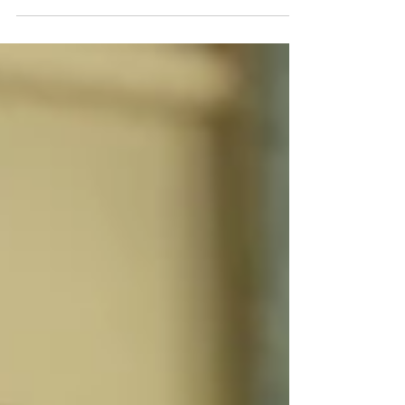
Mariage au moulin Piongo, par Charlotte
Brevet -