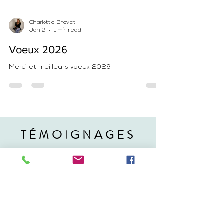
Charlotte Brevet
Jan 2
1 min read
Voeux 2026
Merci et meilleurs voeux 2026
TÉMOIGNAGES
"Une photographe en or ! J’ai eu une
expérience inoubliable, je recommande
fortement. Au plaisir de vous revoir"