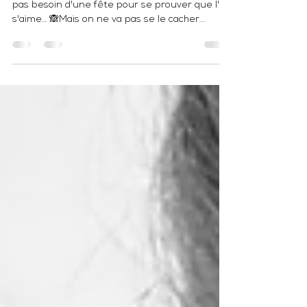
Jan 13, 2022
1 min read
Offre spéciale Saint Valentin !
💕 La Saint Valentin 💕 Tout le monde le sait,
pas besoin d'une fête pour se prouver que l'on
s'aime… 🙈Mais on ne va pas se le cacher...