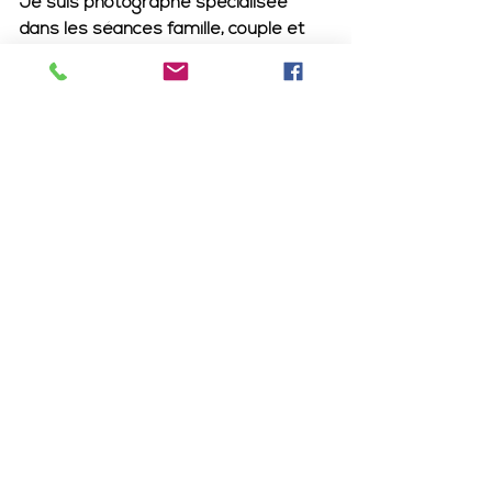
Je suis photographe spécialisée 
dans les séances famille, couple et 
moments de vie en extérieur autour 
du Grand-Lemps.
Si vous souhaitez des images 
naturelles, lumineuses et pleines 
d'émotion, je serais ravie de vous 
accompagner dans cette aventure.
📷 
Contactez-moi pour imaginer 
ensemble votre prochaine séance 
photo.
"Les plus belles photos ne sont pas 
celles que l'on prend. Ce sont celles 
que l'on ressent."
charlotte brevet
isère
bébé
grand lemps
famille
photo famille isère