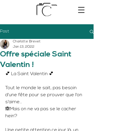
Post
Charlotte Brevet
Jan 13, 2022
Offre spéciale Saint
Valentin !
💕 La Saint Valentin 💕
Tout le monde le sait, pas besoin 
d'une fête pour se prouver que l'on 
s'aime… 
🙈Mais on ne va pas se le cacher 
hein? 
Une petite attention ce jour là, un 