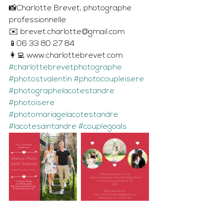
📸Charlotte Brevet, photographe 
professionnelle 
✉️ brevet.charlotte@gmail.com
📱06 33 80 27 84
👩‍💻 www.charlottebrevet.com 
#charlottebrevetphotographe
#photostvalentin
#photocoupleisere
#photographelacotestandre
#photoisere
#photomariagelacotestandre
#lacotesaintandre
#couplegoals