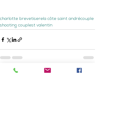
charlotte brevet
isere
la côte saint andré
couple
shooting couple
st valentin
See All
Related Posts